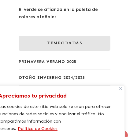
El verde se afianza en la paleta de
colores otoñales
TEMPORADAS
PRIMAVERA VERANO 2025
OTOÑO INVIERNO 2024/2025
PRIMAVERA VERANO 2024
Apreciamos tu privacidad
Las cookies de este sitio web solo se usan para ofrecer
OTOÑO INVIERNO 2023/2024
funciones de redes sociales y analizar el tráfico. No
compartimos información con
PRIMAVERA VERANO 2023
terceros.
Política de Cookies