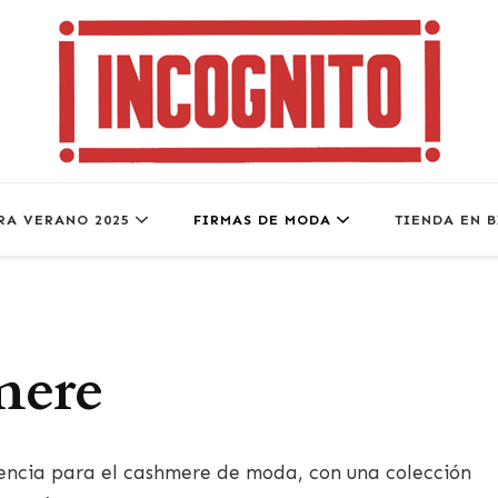
Incógnito
Tu Tienda de Moda en Bilbao
RA VERANO 2025
FIRMAS DE MODA
TIENDA EN 
mere
encia para el cashmere de moda, con una colección